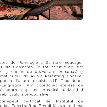
tea de Psihologie și Științele Educației,
ius din Constanța. În tot acest timp, am
ere și cursuri de dezvoltare personală și
mat cursul de Aware Parenting, Consilier
personală, am absolvit NLP Practitioner
Lingvistică). Am coordonat ateliere de
ă pentru copii, cu tematică, activități și
abilităților non-cognitive.
oterapeut certificat de
Institutul de
nțială Focalizată pe Emoții
. Mă simt cel mai