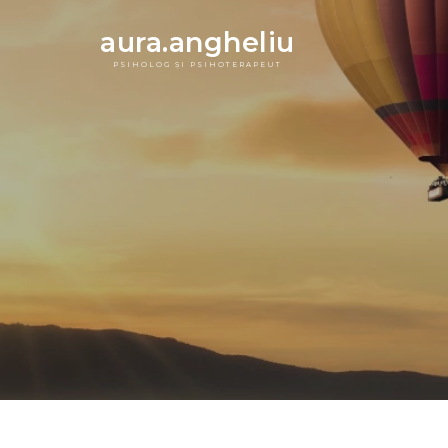
About - psihoterapie Cons
aura.angheliu
PSIHOLOG ȘI PSIHOTERAPEUT