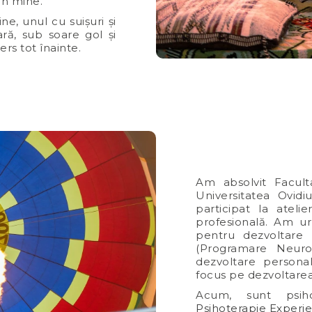
din mine.
e, unul cu suișuri și
ară, sub soare gol și
s tot înainte.
Am absolvit Faculta
Universitatea Ovid
participat la ateli
profesională. Am ur
pentru dezvoltare 
(Programare Neuro-
dezvoltare personal
focus pe dezvoltarea 
Acum, sunt psih
Psihoterapie Experie