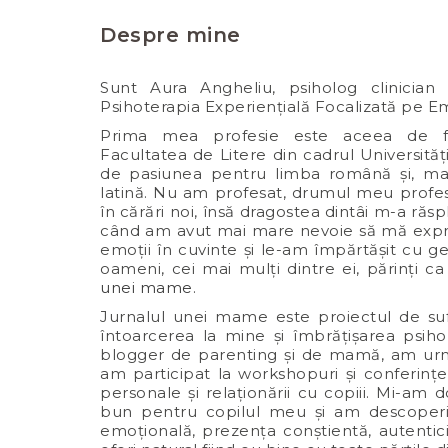
Despre mine
Sunt Aura Angheliu, psiholog clinician 
Psihoterapia Experiențială Focalizată pe Em
Prima mea profesie este aceea de fi
Facultatea de Litere din cadrul Universităț
de pasiunea pentru limba română și, mai
latină. Nu am profesat, drumul meu profes
în cărări noi, însă dragostea dintâi m-a răsp
când am avut mai mare nevoie să mă expr
emoții în cuvinte și le-am împărtășit cu g
oameni, cei mai mulți dintre ei, părinți c
unei mame
.
Jurnalul unei mame este proiectul de sufl
întoarcerea la mine și îmbrățișarea psihol
blogger de parenting și de mamă, am urma
am participat la workshopuri și conferințe
personale și relaționării cu copiii. Mi-am d
bun pentru copilul meu și am descoperit
emoțională, prezența conștientă, autentici