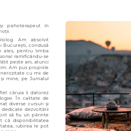
și psihoterapeut în
oții.
lolog. Am absolvit
ii București, condusă
 ales, pentru limba
ional ramificându-se
lătit peste ani, atunci
im. Am pus propriile
enerozitate cu mii de
a și mine, pe
Jurnalul
et căruia îi datorez
ogiei. În calitate de
t diverse cursuri și
 dedicate dezvoltării
orit să fiu un părinte
 că disponibilitatea
tatea, iubirea le pot