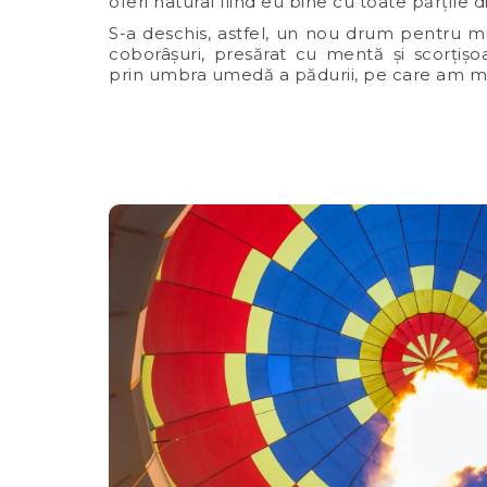
oferi natural fiind eu bine cu toate părțile 
S-a deschis, astfel, un nou drum pentru min
coborâșuri, presărat cu mentă și scorțișo
prin umbra umedă a pădurii, pe care am mer