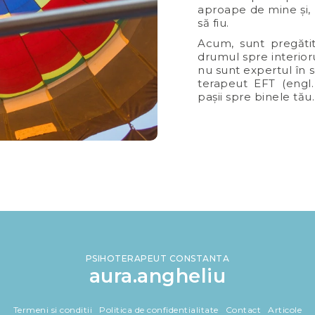
aproape de mine și, 
să fiu.
Acum, sunt pregătită
drumul spre interiorul
nu sunt expertul în se
terapeut EFT (engl.
pașii spre binele tău.
PSIHOTERAPEUT CONSTANTA
aura.angheliu
Termeni si conditii
Politica de confidentialitate
Contact
Articole