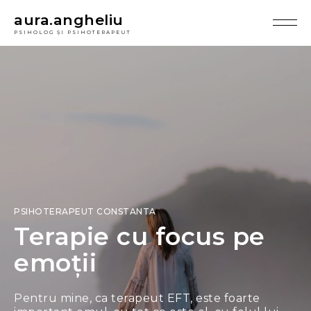
Acasa - psihoterapie Cons
aura.angheliu
PSIHOLOG ȘI PSIHOTERAPEUT
PSIHOTERAPEUT CONSTANTA
Terapie cu focus pe
emoții
Pentru mine, ca terapeut EFT, este foarte