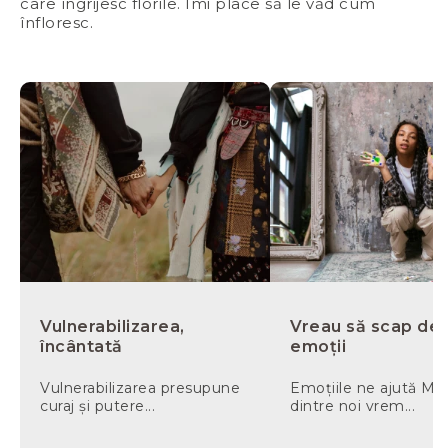
care îngrijesc florile. Îmi place să le văd cum
înfloresc.
Vulnerabilizarea,
Vreau să scap de
încântată
emoții
Vulnerabilizarea presupune
Emoțiile ne ajută Mul
curaj și putere...
dintre noi vrem...