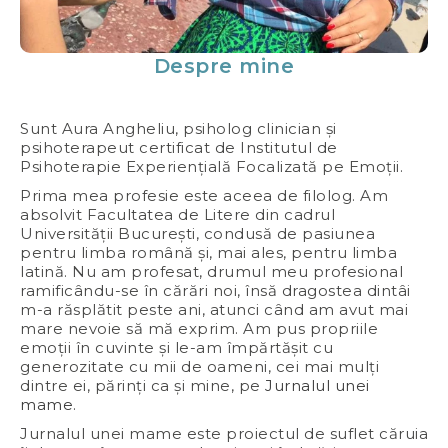
Despre mine
Sunt Aura Angheliu, psiholog clinician și
psihoterapeut certificat de Institutul de
Psihoterapie Experiențială Focalizată pe Emoții.
Prima mea profesie este aceea de filolog. Am
absolvit Facultatea de Litere din cadrul
Universității București, condusă de pasiunea
pentru limba română și, mai ales, pentru limba
latină. Nu am profesat, drumul meu profesional
ramificându-se în cărări noi, însă dragostea dintâi
m-a răsplătit peste ani, atunci când am avut mai
mare nevoie să mă exprim. Am pus propriile
emoții în cuvinte și le-am împărtășit cu
generozitate cu mii de oameni, cei mai mulți
dintre ei, părinți ca și mine, pe
Jurnalul unei
mame
.
Jurnalul unei mame este proiectul de suflet căruia