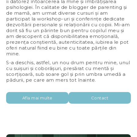
îi datorez întoarcerea la mine și îmbrățișarea
psihologiei. În calitate de blogger de parenting și
de mamă, am urmat diverse cursuri și am
participat la workshop-uri și conferințe dedicate
dezvoltării personale și relaționării cu copiii. Mi-am
dorit să fiu un părinte bun pentru copilul meu și
am descoperit că disponibilitatea emoțională,
prezența conștientă, autenticitatea, iubirea le pot
oferi natural fiind eu bine cu toate părțile din
mine.
S-a deschis, astfel, un nou drum pentru mine, unul
cu suișuri și coborâșuri, presărat cu mentă și
scorțișoară, sub soare gol și prin umbra umedă a
pădurii, pe care am mers tot înainte.
Afla mai multe
Contact