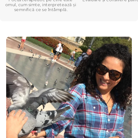
omul, cum simte, interpretează și 
semnifică ce se întâmplă.