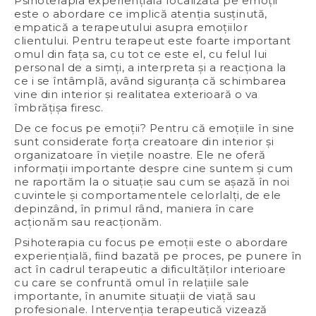
Psihoterapia experiențială focalizată pe emoții
este o abordare ce implică atenția susținută,
empatică a terapeutului asupra emoțiilor
clientului. Pentru terapeut este foarte important
omul din fața sa, cu tot ce este el, cu felul lui
personal de a simți, a interpreta și a reacționa la
ce i se întâmplă, având siguranța că schimbarea
vine din interior și realitatea exterioară o va
îmbrățișa firesc.
De ce focus pe emoții? Pentru că emoțiile în sine
sunt considerate forța creatoare din interior și
organizatoare în viețile noastre. Ele ne oferă
informații importante despre cine suntem și cum
ne raportăm la o situație sau cum se așază în noi
cuvintele și comportamentele celorlalți, de ele
depinzând, în primul rând, maniera în care
acționăm sau reacționăm.
Psihoterapia cu focus pe emoții este o abordare
experiențială, fiind bazată pe proces, pe punere în
act în cadrul terapeutic a dificultăților interioare
cu care se confruntă omul în relațiile sale
importante, în anumite situații de viață sau
profesionale. Intervenția terapeutică vizează