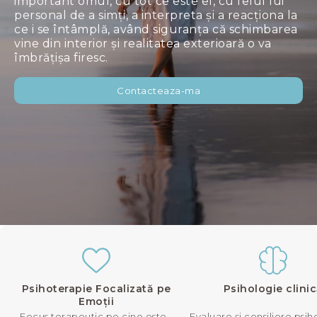
important omul, cu tot ce este el, cu felul lui
personal de a simți, a interpreta și a reacționa la
ce i se întâmplă, având siguranța că schimbarea
vine din interior și realitatea exterioară o va
îmbrățișa firesc.
Contacteaza-ma
Psihoterapie Focalizată pe
Psihologie clini
Emoții
Focus terapeutic pe cine este 
Evaluare și consiliere psih